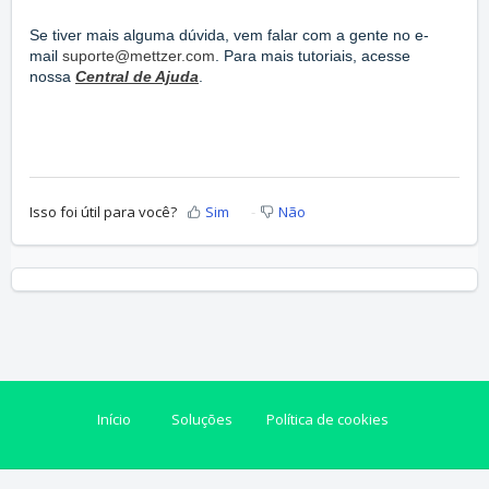
Se tiver mais alguma dúvida, vem falar com a gente no e-
mail
suporte@mettzer.com
. Para mais tutoriais, acesse
nossa
Central de Ajuda
.
Isso foi útil para você?
Sim
Não
Início
Soluções
Política de cookies
Software de helpdesk
por Freshdesk